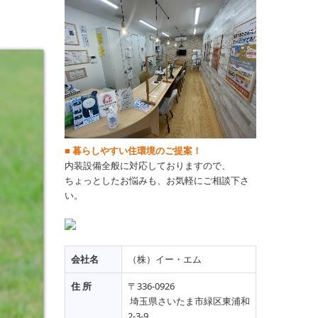
■
暮らしやすい住環境のご提案！
内装設備全般に対応しておりますので
、
ちょっとしたお悩みも、お気軽にご相談下さ
い。
会社名
（株）イー・エム
住 所
〒336-0926
埼玉県さいたま市緑区東浦和
2-3-9